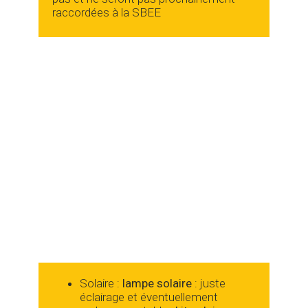
raccordées à la SBEE
Des sources
d'énergie locales,
propres et
renouvelables
Solaire :
lampe solaire
: juste
éclairage et éventuellement